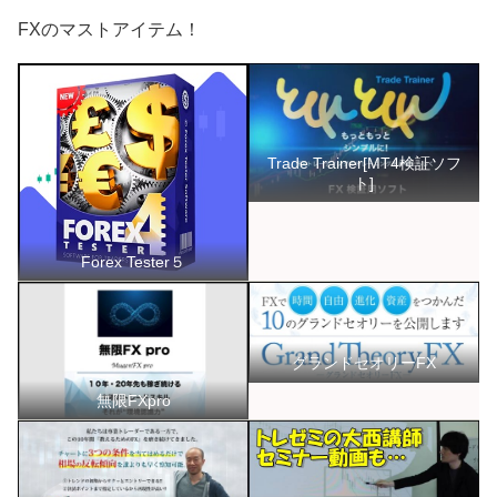
FXのマストアイテム！
Trade Trainer[MT4検証ソフ
ト]
Forex Tester５
グランドセオリーFX
無限FXpro