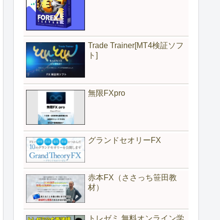
Trade Trainer[MT4検証ソフ
ト]
無限FXpro
グランドセオリーFX
赤本FX（ささっち笹田教
材）
トレゼミ 無料オンライン学