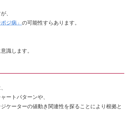
すが、
ジポジ病」
の可能性すらあります。
に意識します。
は、
チャートパターンや、
ンジケーターの値動き関連性を探ることにより根拠と