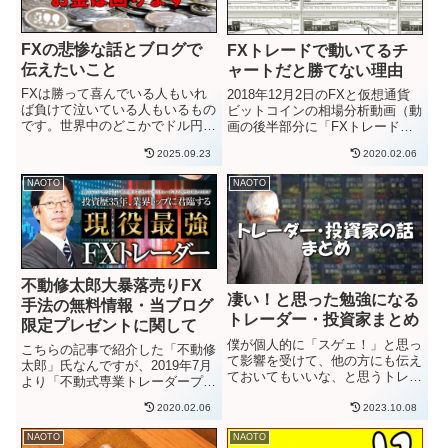
FXの悲惨な話とブログで
FXトレードで動いてるチ
伝えたいこと
ャートだと勝てない理由
FXは勝って喜んでいる人もいれ
2018年12月2日のFXと仮想通貨
ば負けて泣いている人もいるもの
ビットコインの相場分析動画（動
です。世界中のどこかでドル円を
画の後半部分に「FXトレードで
買う人がいるということは、その
動いてるチャートだと勝てない理
2025.09.23
2020.02.06
反対でドル円を売る人がいるから
由」の解説もしています）メルマ
取引が成立します。ドル円を買っ
ガの返信で以下の質問をいただい
NAOTO
NAOTO
て利益を出した人の後ろで、ドル
たんです。「過去検証では勝てる
円を売って損切りしている人が
のですが、動いてるチャー...
い...
不動修太郎大暴落売りFX
凄い！と思った勉強になる
手法の無料情報・当ブログ
トレーダー・投資家まとめ
限定プレゼントに関して
僕が個人的に「スゲェ！」と思っ
こちらの記事で紹介した「不動修
て影響を受けて、他の方にも伝え
太郎」氏なんですが、2019年7月
ておいてもいいな、と思うトレー
より「不動式専業トレーダープロ
ダー・投資家の皆さんのハナシを
フェッショナルスクール」という
まとめます。また、反面教師にな
2020.02.06
2023.10.08
FX教材を発売されています。参
った影響を受けた人物もたくさん
照：不動式専業トレーダープロフ
NAOTO
NAOTO
おられまして。そういう場合で
ェッショナルスクール検証レビュ