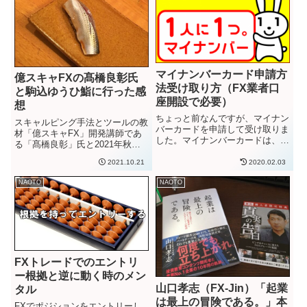
も、技術的な影響を受けて現在も
ー（購入特典付き）興味があ...
役...
マイナンバーカード申請方
億スキャFXの髙橋良彰氏
法受け取り方（FX業者口
と駒込ゆうひ鮨に行った感
座開設で必要）
想
ちょっと前なんですが、マイナン
スキャルピング手法とツールの教
バーカードを申請して受け取りま
材「億スキャFX」開発講師であ
した。マイナンバーカードは、日
る「髙橋良彰」氏と2021年秋某
本国民一人一人に割り当てられた
日に駒込「ゆうひ鮨」でミーティ
「個人番号」と個人情報を、カー
2021.10.21
2020.02.03
ングの機会をいただきました。髙
ドに登録して税務や社会保障等の
橋良彰氏は、かなりもの凄い実績
手続きができるカードです。平成
NAOTO
NAOTO
を持たれる金融投資業界のレジェ
28年（2016年）よりマイナ...
ンドです。「100億髙橋」の...
FXトレードでのエントリ
ー根拠と逆に動く時のメン
山口孝志（FX-Jin）「起業
タル
は最上の冒険である。」本
FXでポジションをエントリーし