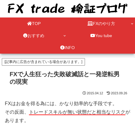
TOP
FXのやり方
おすすめ
You tube
INFO
[記事内に広告が含まれている場合があります。]
FXで人生狂った失敗破滅話と一発逆転男
の現実
2015.04.12
2023.09.26
FXはお金を得る為には、かなり効率的な手段です。
その反面、
トレードスキルが無い状態だと相当なリスク
が
あります。