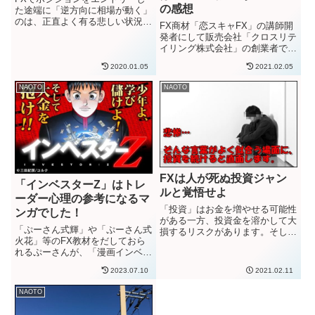
の感想
た途端に「逆方向に相場が動く」
のは、正直よく有る悲しい状況で
FX商材「恋スキャFX」の講師開
す。エントリー直後のちょっとし
発者にして販売会社「クロスリテ
た値動きでの含み損は、日常的な
イリング株式会社」の創業者であ
のがFXです。それでも相場が思
るFX-Jinこと「山口孝志」氏の著
った方向と逆に動くのは切ないで
2020.01.05
2021.02.05
書「起業は最上の冒険である。」
す。エントリーチャンス自体が
を読みました。まず、感想を一言
押...
NAOTO
NAOTO
で書くと…
FXは人が死ぬ投資ジャン
「インベスターZ」はトレ
ルと覚悟せよ
ーダー心理の参考になるマ
「投資」はお金を増やせる可能性
ンガでした！
がある一方、投資金を溶かして大
「ぷーさん式輝」や「ぷーさん式
損するリスクがあります。そし
火花」等のFX教材をだしておら
て、精神的な疲労もかなりあり、
れるぷーさんが、「漫画インベス
うまくいかないことに疲れてメン
ターZ」が面白かった！」とどこ
タル崩壊することも多々あり、下
2023.07.10
2021.02.11
かで書いておられて覚えてて。そ
手したら破滅願望が暴走して想定
れで僕も読んでみました。投資
外の入金してポジション塩漬け、
NAOTO
家・トレーダーの取り組み方や心
そ...
理がうまく描写されていて、面白