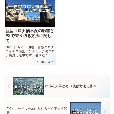
か...
新型コロナ禍不況の影響と
FXで乗り切る方法に関し
て
2020年4月20日現在、新型コロナ
ウイルス感染パンデミックのコロ
ナ禍真っ最中です。引き続き日本
は緊急事態宣言発令中で、不要不
2020.04.21
急の外出を控える状況継続中。み
んなが、企業が、行政が、外出控
えて活動控えて、シビアに接触を
避けていくことで、パンデ...
損小利大手法のFX実践方法と勝率
FXトレードルールの作り方と検証方法解
説