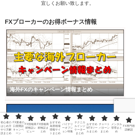
宜しくお願い致します。
FXブローカーのお得ボーナス情報
海外FXのキャンペーン情報まとめ
初心者の
FX業者の
おすすめ
テクニカ
FX情報商
FX情報商
バイナリ
おすすめ
チャート
メンタル
はじめ方
口座開設
為替相場
ルインジ
FX専門用
材検証レ
材検証ま
ーオプシ
MT4ツー
パターン
管理まと
やり方解
キャンペ
情報サイ
ケーター
語解説
ビュー
とめ
ョン特集
ルまとめ
まとめ
め
説まとめ
ーン
トまとめ
まとめ