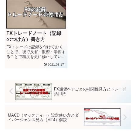
資家としてやっていきたいです」
「トレードできたら、人生あが
り...
FXトレードノート（記録
のつけ方）書き方
FXトレードは記録を付けておく
ことで、後で反省・復習・学習す
ることで精度を更に修正していけ
ます。そこで多くのトレーダーが
2021.08.17
「トレードノート」を付けること
を推奨しています。トレードノー
トでトレード状況の記録を付ける
ことで、自分のトレードの弱点
や...
FX通貨ペアごとの相関性見方とトレード
活用法
MACD（マックディー）設定使い方とダ
イバージェンス見方（MT4）解説