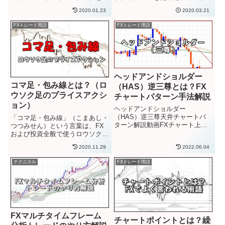
は、同じサイズのロウソク足が２
ターン分析法です。特に欧米で人
2020.01.23
2020.03.21
本並ぶ形を指します。２本同じサ
気があり、比較的新しいテクニカ
イズのロウソク足が並ぶので、基
ル手法です。ハーモニック
FXトレード用語
FXトレード用語
本的には陽線と陰線が並ぶ形にな
（Harmonic・調和する）という
ります。（窓埋めやイレギュラー
言葉の意味からも、フィボナッ
な...
チ...
ヘッドアンドショルダー
コマ足・包み線とは？（ロ
（HAS）逆三尊とは？FX
ウソク足のプライスアクシ
チャートパターン手法解説
ョン）
ヘッドアンドショルダー
（HAS）逆三尊天井チャートパ
「コマ足・包み線」（こまあし・
ターン解説動画FXチャート上に
つつみせん）という言葉は、FX
出現するチャートパターンは、ト
および投資全般で使うロウソク足
レードしていく上で重要なサイン
のプライスアクションパターンの
2020.11.29
2022.06.04
となります。狙っている（動き方
名称のひとつです。相場が動きだ
を知っている）チャートパターン
すであろうロウソク足のサインと
テクニカル
FXトレード用語
が形成されそうな時に、為替相場
してよく使われます。参照：FX
の値動き...
ロウソク足の種類と見方解説
「コ...
FXマルチタイムフレーム
チャートポイントとは？繰