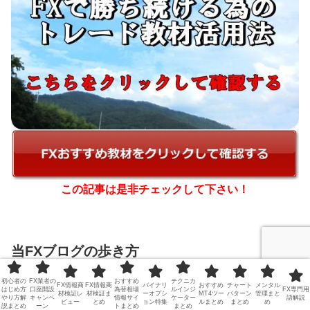
この記事は是非チェックして下さい！
当FXブログの歩き方
初心者の
FX業者の
おすすめ
テクニカ
FX情報商
FX情報商
バイナリ
おすすめ
チャート
メンタル
はじめ方
口座開設
為替相場
ルインジ
FX専門用
材検証レ
材検証ま
ーオプシ
MT4ツー
パターン
管理まと
やり方解
キャンペ
情報サイ
ケーター
語解説
ビュー
とめ
ョン特集
ルまとめ
まとめ
め
説まとめ
ーン
トまとめ
まとめ