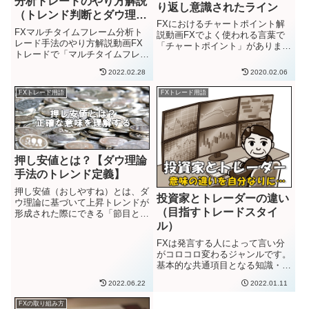
分析トレードのやり方解説
り返し意識されたライン
（トレンド判断とダウ理
FXにおけるチャートポイント解
論）
FXマルチタイムフレーム分析ト
説動画FXでよく使われる言葉で
レード手法のやり方解説動画FX
「チャートポイント」がありま
トレードで「マルチタイムフレー
す。いわゆるトレード用語です。
ム分析」の手法が有効です。この
大体の感じでフワッとした意味で
2022.02.28
2020.02.06
手法の基本的なやり方としては、
使われることが多く感じます。
複数時間足チャートのトレンド状
FXにおける「チャートポイン
FXトレード用語
FXトレード用語
況を判断したうえで長期足のトレ
ト」でよく使われる言い方例は、
ンド方向に執行時間軸チャート
以下で...
で...
押し安値とは？【ダウ理論
手法のトレンド定義】
押し安値（おしやすね）とは、ダ
投資家とトレーダーの違い
ウ理論に基づいて上昇トレンドが
（目指すトレードスタイ
形成された際にできる「節目とな
る安値」を指します。アップトレ
ル）
ンド形成時に、トレンドの節目と
FXは発言する人によって言い分
して意識される安値部分となりま
がコロコロ変わるジャンルです。
す。アップトレンド中に価格が、
基本的な共通項目となる知識・専
押し安値を下抜けたらアップト
門用語はあれど、その認識の捉え
レ...
2022.06.22
2022.01.11
方すらも人によっては違ったりし
ます。近年よく聞く言葉で…「投
FXの取り組み方