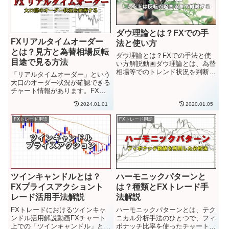
ダウ理論とは？FXでの手
FXリアルタイムオーダー
法と使い方
とは？見方と為替相場反転
ダウ理論とは？FXでの手法と使
目途で見る方法
い方解説動画ダウ理論とは、為替
相場等でのトレンド状況を判断す
「リアルタイムオーダー」という
る際の理論・概念です。為替相場
大口のオーダー状況が確認できる
の値動きのクセにつけた呼び名で
チャート情報があります。FXに
す。FXでの為替相場や株式投資
おいて個人トレーダーは、為替相
の株価等で、市場での値動きに現
2024.01.01
2020.01.05
場を動かしている大口投資家・投
れる「トレンド」の動向が「い
機筋の作ったトレンドに乗り、そ
FXトレード用語
FXトレード用語
っ...
のトレンドが転換する前に利食い
して手じまいするわけで。なの
で...
ツインキャンドルとは？
ハーモニックパターンと
FXプライスアクショント
は？種類とFXトレード手
レード活用手法解説
法解説
FXトレードにおけるツインキャ
ハーモニックパターンとは、テク
ンドル活用解説動画FXチャート
ニカル分析手法のひとつで、フィ
上での「ツインキャンドル」と
ボナッチ比率を使ったチャートパ