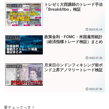
トレゼミ大西講師のトレード手法
トレード手法
「Break&fibo」検証
2023.01.14
政策金利・FOMC・米国雇用統計
テクニカル
（経済指標トレード検証）まとめ
2022.07.30
月末日ロンドンフィキシング前ポ
トレード手法
ンド上昇アノマリートレード検証
2022.07.30
要チェックっす！