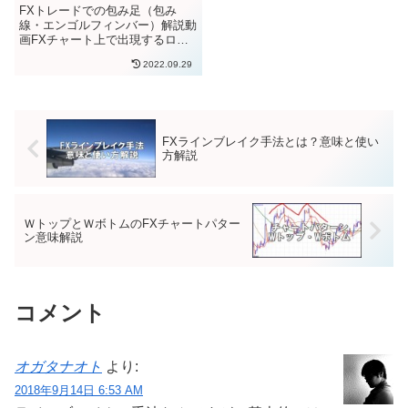
活用手法解説
FXトレードでの包み足（包み
線・エンゴルフィンバー）解説動
画FXチャート上で出現するロウ
ソク足の形からは、その時間軸の
2022.09.29
中での相場の値動き情報を読み取
ることできます。このようなロウ
ソク足のプライスアクションを理
解していくことで、トレードして
い...
FXラインブレイク手法とは？意味と使い
方解説
ＷトップとＷボトムのFXチャートパター
ン意味解説
コメント
オガタナオト
より:
2018年9月14日 6:53 AM