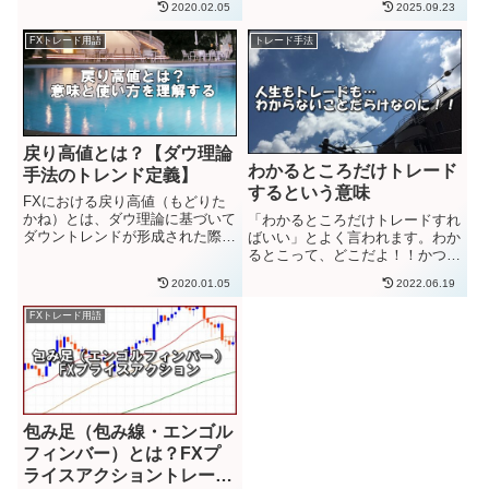
2020.02.05
2025.09.23
2017年11月後半に1ビットコイン
タイミングで、それと同時にスト
100万円を超えたと思ったら、
ップロス設定の位置を決めてト
FXトレード用語
トレード手法
2017年12月16日に明確に1ビット
レ...
コイン200...
戻り高値とは？【ダウ理論
わかるところだけトレード
手法のトレンド定義】
するという意味
FXにおける戻り高値（もどりた
かね）とは、ダウ理論に基づいて
「わかるところだけトレードすれ
ダウントレンドが形成された際に
ばいい」とよく言われます。わか
できる「節目となる高値」を指し
るとこって、どこだよ！！かつて
ます。下がった相場価格が上昇
よく思ったもんです。（遠い目）
2020.01.05
2022.06.19
し、再び下落した時の高値のこと
相場も人生も、わからないことだ
を指します。高値と安値が連続し
らけです。わかるとこってどこだ
FXトレード用語
て切り下がり、ダウントレンドが
よ！意味わかんねーよ！！その気
発...
持ち、わかります。
包み足（包み線・エンゴル
フィンバー）とは？FXプ
ライスアクショントレード