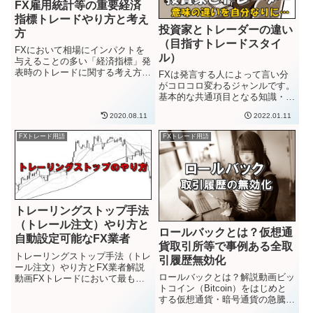
FX雇用統計等の重要経済
指標トレードやり方と考え
投資家とトレーダーの違い
方
（目指すトレードスタイ
FXにおいて相場にインパクトを
ル）
与えることの多い「経済指標」発
表時のトレードに関する考え方を
FXは発言する人によって言い分
解説していきます。市場参加者の
がコロコロ変わるジャンルです。
多くに注目されている重要経済指
基本的な共通項目となる知識・専
標の発表時は、その指標結果によ
門用語はあれど、その認識の捉え
2020.08.11
2022.01.11
り価格が動いていくことが多いで
方すらも人によっては違ったりし
す。為替チャートを監視してい
ます。近年よく聞く言葉で…「投
FXトレード用語
FXトレード用語
る...
資家としてやっていきたいです」
「トレードできたら、人生あが
り...
トレーリングストップ手法
（トレール注文）やり方と
ロールバックとは？仮想通
自動設定可能なFX業者
貨取引所等で事例ある全取
トレーリングストップ手法（トレ
引履歴無効化
ール注文）やり方とFX業者解説
ロールバックとは？解説動画ビッ
動画FXトレードにおいて最も大
トコイン（Bitcoin）をはじめと
切なことのひとつが、ストップ位
する仮想通貨・暗号通貨の急騰が
置をどこに設定するかです。基本
凄いです。ビットコイン価格は
的にポジションをエントリーする