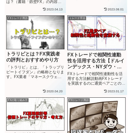
は？（書籍「鉄壁FX」の内容）
このアノマリーを利用したトレー
笹田喬志（ささっち）さんの本
ド手法があり、WEB上で公開さ
2023.04.13
2023.08.01
「鉄壁FX」やYou tubeで解説さ
れています。
れているトレード手法、「スナイ
FXトレード用語
トレード手法
プトレード」の過去検証をしてい
ったチャート画像を集めた記...
トラリピとは？FX実践者
FXトレードで相関性連動
の評判とおすすめやり方
性を活用する方法【ドルイ
ンデックス・NYダウ・日
「トラリピ」とは、「トラップリ
ピートイフダン」の略称となりま
経平均株価】
FXトレードで相関性連動性を活
す。FX業者「マネースクウェ
用する方法解説動画FXトレード
ア」が提供するサービスです。
を実践するのに通貨ペアごとの相
（後述するループイフダンと類似
関性を意識することができれば、
したシステムトレードサービスで
2020.04.20
2023.01.17
より勝率の高いところでエントリ
す。）トラップ（罠）リピート
ーすることができたり、事前に値
（繰り返す）イフダン（ポジショ
FXの取り組み方
FXトレード用語
動きの予測がしやすくなる場合が
ン注文...
多々あります。また連動性の高
い...