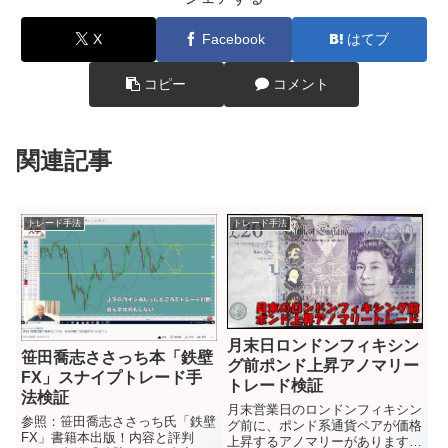
X
Facebook
はてブ
コピー
コメント
関連記事
トレード手法
トレード手法
月末日ロンドンフィキシン
笹田喬志ささっち本「鉄壁
グ前ポンド上昇アノマリー
FX」スナイプトレード手
トレード検証
法検証
月末営業日のロンドンフィキシン
参照：笹田喬志ささっち氏「鉄壁
グ前に、ポンド系通貨ペアが価格
FX」書籍本出版！内容と評判
上昇するアノマリーがあります。