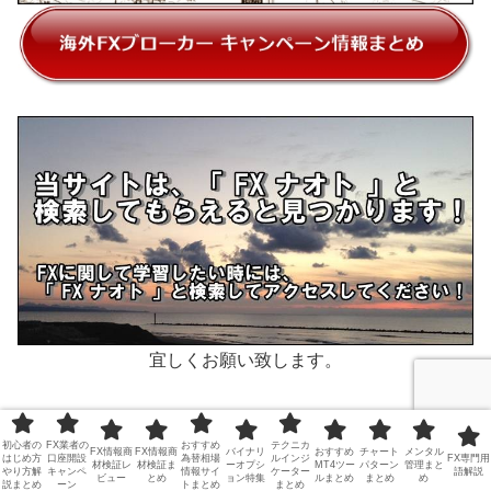
宜しくお願い致します。
FXブローカーのお得ボーナス情報
初心者の
FX業者の
おすすめ
テクニカ
FX情報商
FX情報商
バイナリ
おすすめ
チャート
メンタル
はじめ方
口座開設
為替相場
ルインジ
FX専門用
材検証レ
材検証ま
ーオプシ
MT4ツー
パターン
管理まと
やり方解
キャンペ
情報サイ
ケーター
語解説
ビュー
とめ
ョン特集
ルまとめ
まとめ
め
説まとめ
ーン
トまとめ
まとめ