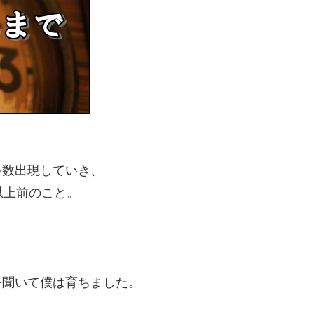
多数出現していき、
以上前のこと。
を聞いて僕は育ちました。