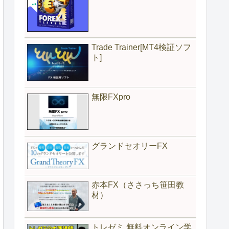
Trade Trainer[MT4検証ソフ
ト]
無限FXpro
グランドセオリーFX
赤本FX（ささっち笹田教
材）
トレゼミ 無料オンライン学