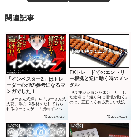
関連記事
NAOTO
NAOTO
FXトレードでのエントリ
ー根拠と逆に動く時のメン
「インベスターZ」はトレ
タル
ーダー心理の参考になるマ
ンガでした！
FXでポジションをエントリーし
た途端に「逆方向に相場が動く」
「ぷーさん式輝」や「ぷーさん式
のは、正直よく有る悲しい状況で
火花」等のFX教材をだしておら
す。エントリー直後のちょっとし
れるぷーさんが、「漫画インベス
た値動きでの含み損は、日常的な
ターZ」が面白かった！」とどこ
のがFXです。それでも相場が思
2023.07.10
2020.01.05
かで書いておられて覚えてて。そ
った方向と逆に動くのは切ないで
れで僕も読んでみました。投資
す。エントリーチャンス自体が
NAOTO
NAOTO
家・トレーダーの取り組み方や心
押...
理がうまく描写されていて、面白