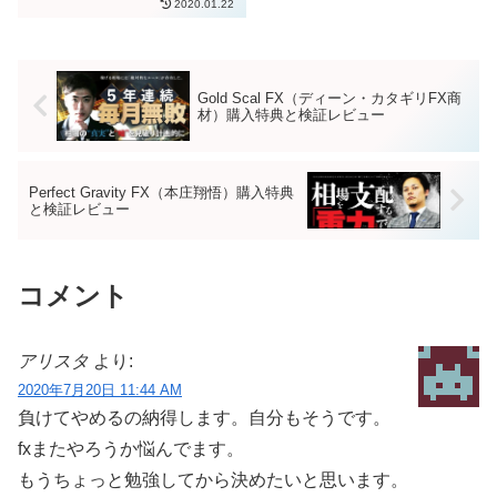
2020.01.22
ャートマスター」の副社長である
「笹田喬志（ささだたかし）」さ
んに会ってきました。笹田喬志さ
んは、2016年4月に発売さ...
Gold Scal FX（ディーン・カタギリFX商
材）購入特典と検証レビュー
Perfect Gravity FX（本庄翔悟）購入特典
と検証レビュー
コメント
アリスタ
より:
2020年7月20日 11:44 AM
負けてやめるの納得します。自分もそうです。
fxまたやろうか悩んでます。
もうちょっと勉強してから決めたいと思います。