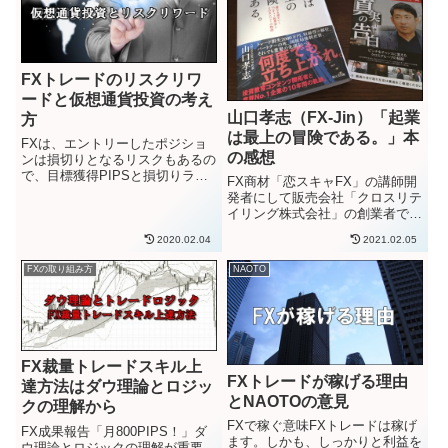
か...
FXトレードのリスクリワ
ードと仮想通貨投資の考え
山口孝志（FX-Jin）「起業
方
は最上の冒険である。」本
FXは、エントリーしたポジショ
の感想
ンは損切りとなるリスクもあるの
で、目標獲得PIPSと損切りライ
FX商材「恋スキャFX」の講師開
ンを考えたリスクリワードにのっ
発者にして販売会社「クロスリテ
とって、取れるリスクの中で利益
イリング株式会社」の創業者であ
をあげていくもの、がひとつの形
るFX-Jinこと「山口孝志」氏の著
とされています。エントリーする
2020.02.04
2021.02.05
書「起業は最上の冒険である。」
ポジションの許容できるストッ...
を読みました。まず、感想を一言
FXの取り組み方
NAOTO
で書くと…
FX裁量トレードスキル上
FXトレードが稼げる理由
達方法はダウ理論とロジッ
とNAOTOの意見
クの理解から
FXで稼ぐ意味FXトレードは稼げ
FX成果報告「月800PIPS！」ダ
ます。しかも、しっかりと利益を
ウ理論とロジックの理解が重要