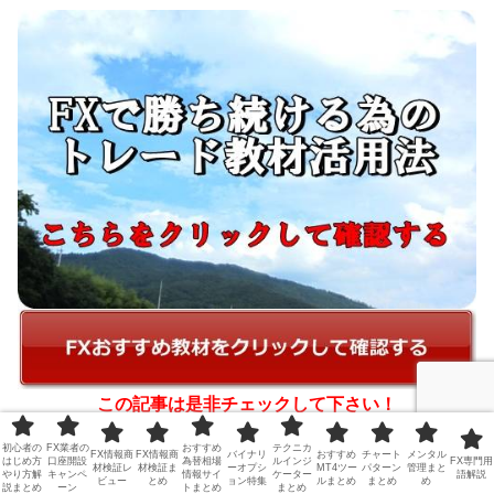
この記事は是非チェックして下さい！
初心者の
FX業者の
おすすめ
テクニカ
FX情報商
FX情報商
バイナリ
おすすめ
チャート
メンタル
はじめ方
口座開設
為替相場
ルインジ
FX専門用
材検証レ
材検証ま
ーオプシ
MT4ツー
パターン
管理まと
やり方解
キャンペ
情報サイ
ケーター
語解説
ビュー
とめ
ョン特集
ルまとめ
まとめ
め
説まとめ
ーン
トまとめ
まとめ