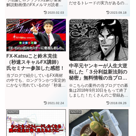
だせるトレードの実力があるので
解説動画僕のFXメルマガ読者の
あれば、獲得PIPSは同じでも資
方から、嬉しい報告をいただきま
金量を増やしたり、更なるレバレ
2020.02.03
2023.09.18
した。なんと、12月に800PIPS
ッジをかけてロット数をあげるこ
以上の獲得をされたとのことで
NAOTO
NAOTO
とで（理論的には）どこまでも利
す。金額的には50万円以上の利
益幅を伸ばすことが可能です...
益とのこと。（これ言...
FX-Katsuこと鈴木克佳
（秒速スキャルFX講師）
中卒元ヤンキーが人生大逆
氏セミナー参加した感想！
転した「３分利益新法則の
当ブログで紹介しているFX商材
秘密」無料情報の当ブログ
の中でも、ロングランかつ安定的
限定プレゼントに関して
にかなり売れているのが「秒速ス
※こちらの案件の当ブログでの募
キャルFX」です。１分足をメイ
集は2018年9月10日をもって終了
ンにした短期トレード（スキャル
しました！たくさんのご登録あり
ピング）のロジックを解説した教
がとうございました！2018年9月
2021.02.24
2018.09.26
材ですが、初心者トレーダーにも
3日から募集公開されている「３
トレード判断がしやすいように
分利益の新法則の秘密」無料情報
NAOTO
NAOTO
工...
なんですが、当FXブログから登
録限定で、「ナオトの...