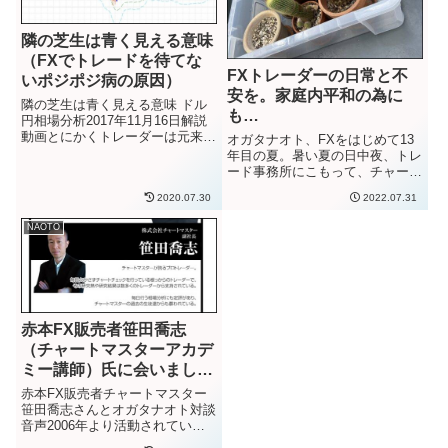
隣の芝生は青く見える意味
（FXでトレードを待てな
FXトレーダーの日常と不
いポジポジ病の原因）
安を。家庭内平和の為に
隣の芝生は青く見える意味 ドル
も…
円相場分析2017年11月16日解説
動画とにかくトレーダーは元来、
オガタナオト、FXをはじめて13
チャートを見続けるとトレードし
年目の夏。暑い夏の日中夜、トレ
たくなります。人間（トレーダ
ード事務所にこもって、チャート
ー）は本来、そういう風につくら
を見ている。（エアコンは付けて
2020.07.30
2022.07.31
れているようです。（稀に本物の
いること多し。）ずっと見てい
修行僧みたいな性格の人もい...
る。今年の夏は、暑い。（事務所
NAOTO
はエアコンつけてます。）そうい
えばずいぶんの間、家族以外と
話...
赤本FX販売者笹田喬志
（チャートマスターアカデ
ミー講師）氏に会いまし
た。教材評価と勝てない理
赤本FX販売者チャートマスター
由も…
笹田喬志さんとオガタナオト対談
音声2006年より活動されている
FX商材業界の老舗「株式会社チ