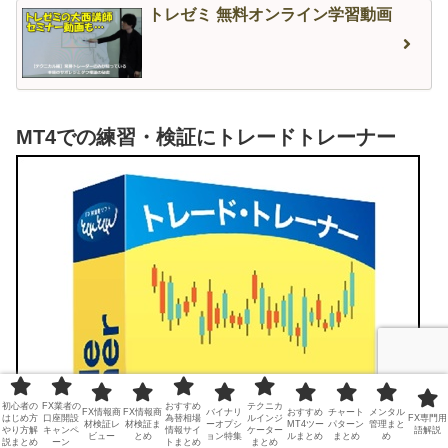
トレゼミ 無料オンライン学習動画
MT4での練習・検証にトレードトレーナー
初心者の
FX業者の
おすすめ
テクニカ
FX情報商
FX情報商
バイナリ
おすすめ
チャート
メンタル
はじめ方
口座開設
為替相場
ルインジ
FX専門用
材検証レ
材検証ま
ーオプシ
MT4ツー
パターン
管理まと
やり方解
キャンペ
情報サイ
ケーター
語解説
ビュー
とめ
ョン特集
ルまとめ
まとめ
め
説まとめ
ーン
トまとめ
まとめ