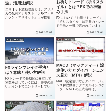
お祈りトレード（祈りスタ
波」活用法解説
イル）とは？FXでの神頼
エリオット波動理論とは、アリメ
み手法
カの投資アナリスト「ラルフ・ネ
ルソン・エリオット」氏が提唱し
FXにおいて「お祈りトレード」
たテクニカル相場分析法で、「相
「祈りスタイル」は定番のトレー
場にはサイクルがあり、値動きに
ド手法と一部で言われています。
は一定のリズムがある」という理
FXにおいて「祈り」は、トレー
2022.07.07
2022.08.04
論を提唱しています。ひとつの相
ダーができる最後の仕事です。自
場には「上昇５波動」の推進波
分のトレードが利益に向かってい
FXトレード用語
FXトレード用語
と...
くようにただひたすら祈るので
す。これはトレードキャリアに関
係...
MACD（マックディー）設
FXラインブレイク手法と
定使い方とダイバージェン
は？意味と使い方解説
ス見方（MT4）解説
FXトレードで長期的に安定して
MACD設定使い方とダイバージェ
利益をだしていくには、勝率の高
ンス解説動画テクニカルインジケ
いポイントでエントリーしていく
ーターMACDの正式名称は、
ことが大切です。勝率の高いエン
「Moving Average Convergence
トリーポイントを見つけられるよ
2020.12.24
2022.10.18
Divergence Trading Method」
うになるには、ダウ理論などの基
で、長すぎるので略して
本的な相場原則を理解していき、
FXトレード用語
FXトレード用語
MACD（マックディ...
過去チャートの値動きを検証し
て...