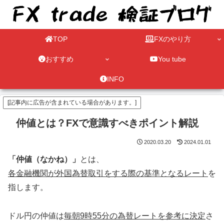
TOP
FXのやり方
おすすめ
You tube
INFO
[記事内に広告が含まれている場合があります。]
仲値とは？FXで意識すべきポイント解説
2020.03.20
2024.01.01
「仲値（なかね）」
とは、
各金融機関が外国為替取引をする際の基準となるレート
を
指します。
ドル円の仲値は
毎朝9時55分の為替レートを参考に決定
さ