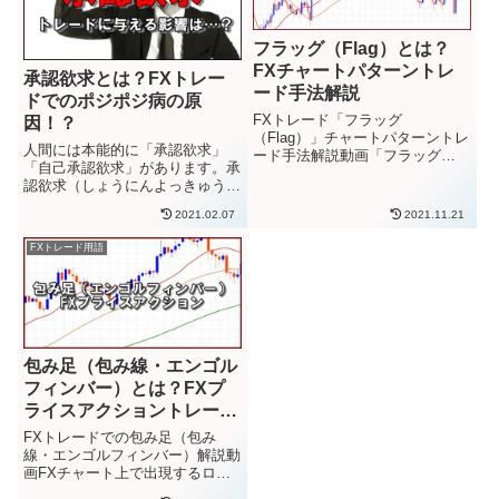
フラッグ（Flag）とは？
FXチャートパターントレ
承認欲求とは？FXトレー
ード手法解説
ドでのポジポジ病の原
FXトレード「フラッグ
因！？
（Flag）」チャートパターントレ
人間には本能的に「承認欲求」
ード手法解説動画「フラッグ
「自己承認欲求」があります。承
（Flag）」とは、FXにおけるチ
認欲求（しょうにんよっきゅう）
ャートパターンのひとつです。値
とは、「他者から認められたい、
動きが形成する形が棒付きの
2021.02.07
2021.11.21
自分を価値ある存在として認めた
「旗」を持っているように見える
い」という欲求であり、「尊敬・
ことから、フラッグ（Flag）とい
FXトレード用語
自尊の欲求」とも呼ばれる。参
う名...
照：wikipedia「承認欲求」...
包み足（包み線・エンゴル
フィンバー）とは？FXプ
ライスアクショントレード
活用手法解説
FXトレードでの包み足（包み
線・エンゴルフィンバー）解説動
画FXチャート上で出現するロウ
ソク足の形からは、その時間軸の