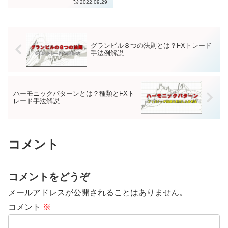
2022.09.29
中での相場の値動き情報を読み取
ることできます。このようなロウ
ソク足のプライスアクションを理
解していくことで、トレードして
い...
グランビル８つの法則とは？FXトレード
手法例解説
ハーモニックパターンとは？種類とFXト
レード手法解説
コメント
コメントをどうぞ
メールアドレスが公開されることはありません。
コメント
※