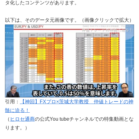
タ化したコンテンツがあります。
以下は、そのデータ元画像です。（画像クリックで拡大）
引用：
【神回】FXプロ×茨城大学教授 仲値トレードの神
髄に迫る！
（
ヒロセ通商
の公式You tubeチャンネルでの特集動画とな
ります。）