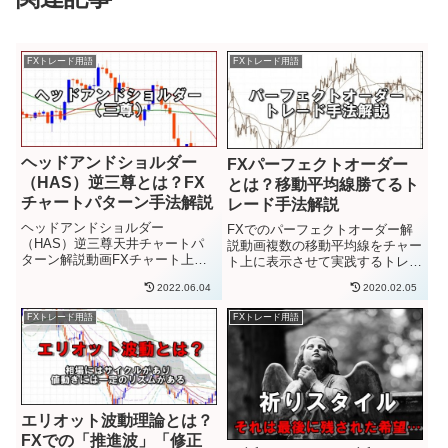
FXトレード用語
FXトレード用語
ヘッドアンドショルダー
FXパーフェクトオーダー
（HAS）逆三尊とは？FX
とは？移動平均線勝てるト
チャートパターン手法解説
レード手法解説
ヘッドアンドショルダー
FXでのパーフェクトオーダー解
（HAS）逆三尊天井チャートパ
説動画複数の移動平均線をチャー
ターン解説動画FXチャート上に
ト上に表示させて実践するトレー
出現するチャートパターンは、ト
ド手法に、「パーフェクトオーダ
2022.06.04
2020.02.05
レードしていく上で重要なサイン
ー（Perfect Order）」の形があり
となります。狙っている（動き方
ます。パーフェクトオーダーと
FXトレード用語
FXトレード用語
を知っている）チャートパターン
は、短期移動平均線と中期移動平
が形成されそうな時に、為替相場
均線と長期移動平均...
の値動き...
エリオット波動理論とは？
FXでの「推進波」「修正