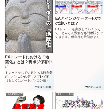
EAとインジケーターFXで
の違いとは？
FXトレードを実践していくうえ
で、どんどん難解な専門用語がで
てきます。僕自身も最初はよくわ
からない言葉だらけだった気がし
ます。長年トレードを実践してい
くとどんどん理解していきます
が、FXを始めたばかりの頃や、
まだよく勉強してない時にはちん
FXトレードにおける「地
ぷ...
蔵化」とは？糞ポジ保有中
に…
トレードをしているとある時自分
が、パソコンのディスプレイ前
（もしくはノートパソコン前）で
「固まっている状態」があること
2022.08.04
2020.04.16
に気付きます。スマホでトレード
する場合は、スマホの前で動けな
FXの取り組み方
FXトレード用語
い状態でしょうか。そういう状態
を、「地蔵化（じぞうか）」と呼
び...