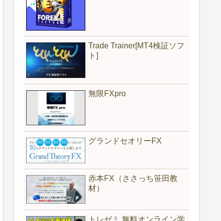
Trade Trainer[MT4検証ソフ
ト]
無限FXpro
グランドセオリーFX
赤本FX（ささっち笹田教
材）
トレゼミ 無料オンライン学