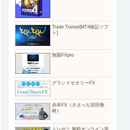
Trade Trainer[MT4検証ソフ
ト]
無限FXpro
グランドセオリーFX
赤本FX（ささっち笹田教
材）
トレゼミ 無料オンライン学