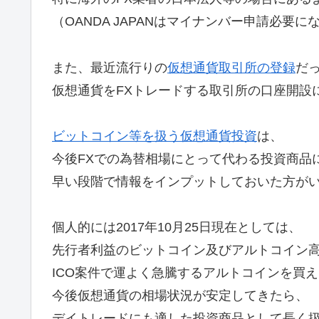
（OANDA JAPANはマイナンバー申請必要
また、最近流行りの
仮想通貨取引所の登録
だ
仮想通貨をFXトレードする取引所の口座開設
ビットコイン等を扱う仮想通貨投資
は、
今後FXでの為替相場にとって代わる投資商品
早い段階で情報をインプットしておいた方が
個人的には2017年10月25日現在としては、
先行者利益のビットコイン及びアルトコイン
ICO案件で運よく急騰するアルトコインを買
今後仮想通貨の相場状況が安定してきたら、
デイトレードにも適した投資商品として長く