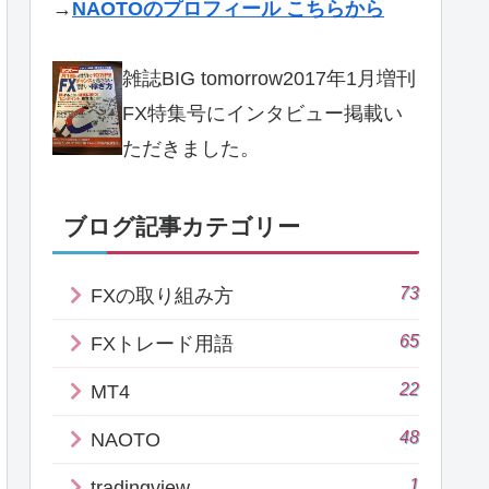
→
NAOTOのプロフィール こちらから
雑誌BIG tomorrow2017年1月増刊
FX特集号にインタビュー掲載い
ただきました。
ブログ記事カテゴリー
73
FXの取り組み方
65
FXトレード用語
22
MT4
48
NAOTO
1
tradingview