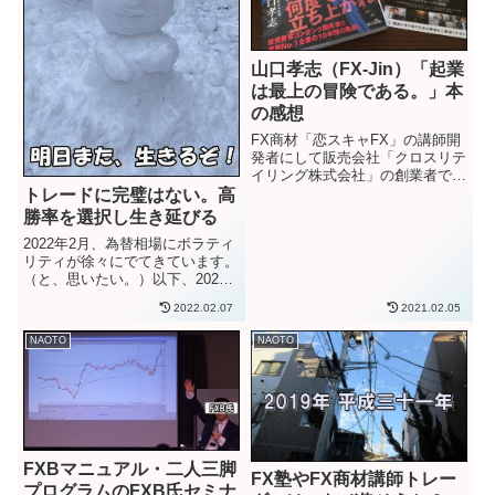
山口孝志（FX-Jin）「起業
は最上の冒険である。」本
の感想
FX商材「恋スキャFX」の講師開
発者にして販売会社「クロスリテ
イリング株式会社」の創業者であ
るFX-Jinこと「山口孝志」氏の著
トレードに完璧はない。高
書「起業は最上の冒険である。」
勝率を選択し生き延びる
を読みました。まず、感想を一言
2022年2月、為替相場にボラティ
で書くと…
リティが徐々にでてきています。
（と、思いたい。）以下、2022
年2月6日現在のユーロドル日足
2022.02.07
2021.02.05
チャート画像。（画像クリックで
拡大）悩ましい動きです。長い日
NAOTO
NAOTO
足レベルでのチャネルを形成して
きて、ようやくフラッグ確...
FXBマニュアル・二人三脚
FX塾やFX商材講師トレー
プログラムのFXB氏セミナ