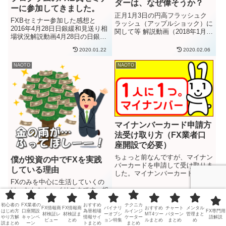
ダーは、なぜ偉そうか？
ーに参加してきました。
正月1月3日の円高フラッシュク
FXBセミナー参加した感想と
ラッシュ（アップルショック）に
2016年4月28日日銀緩和見送り相
関して等 解説動画（2018年1月5
場状況解説動画4月28日の日銀追
日FX相場分析）2019年になりま
加緩和見送りで、ポンド円のショ
した。平成も4月30日で終わりと
2020.01.22
2020.02.06
ートが指値に刺さりました。まず
いうことで、なんとも時代の流れ
当たらないだろうと思って置いて
を感じます。僕は昭和生まれなの
NAOTO
NAOTO
おいたポイントだったのですが。
で（このまま順調に...
ポン円、深夜に入れておい...
マイナンバーカード申請方
法受け取り方（FX業者口
座開設で必要）
ちょっと前なんですが、マイナン
僕が投資の中でFXを実践
バーカードを申請して受け取りま
している理由
した。マイナンバーカードは、日
本国民一人一人に割り当てられた
FXのみを中心に生活していくの
「個人番号」と個人情報を、カー
は、なかなかハイリスクです。投
ドに登録して税務や社会保障等の
資全般は水物と言えますし、リス
手続きができるカードです。平成
初心者の
FX業者の
おすすめ
テクニカ
クがあります。種銭が溶けて収入
FX情報商
FX情報商
バイナリ
おすすめ
チャート
メンタル
はじめ方
口座開設
為替相場
ルインジ
FX専門用
2021.02.07
2020.02.03
28年（2016年）よりマイナ...
が途絶えるリスクを常にはらんで
材検証レ
材検証ま
ーオプシ
MT4ツー
パターン
管理まと
やり方解
キャンペ
情報サイ
ケーター
語解説
ビュー
とめ
ョン特集
ルまとめ
まとめ
め
います。ようは、「不安定なも
説まとめ
ーン
トまとめ
まとめ