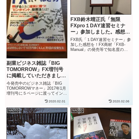
FXB鈴木晴正氏「無限
FXpro１DAY速習セミナ
ー」参加しました。感想
を…
FXB氏「１DAY速習セミナー」参
加した感想を！FX商材「FXB-
Manual」の発売等で知名度の高
いトレーダーFXB（鈴木晴正）氏
のセミナー「１DAY速習セミナ
副業ビジネス雑誌「BIG
ー」に2019年1月某日に参加して
TOMORROW」FX増刊号
きました。2018年中に発売され
たFXB氏の...
に掲載していただきまし
た。
今発売中のビジネス雑誌「BIG
TOMORROWマネー」2017年1月
増刊号に５ページに渡ってインタ
ビュー掲載していただきました。
2020.02.01
2020.02.06
（2016年12月中旬から書店で発
売されているFX特集号になりま
NAOTO
NAOTO
す）僕がFXを始めた頃から読ん
でいた思入れある...