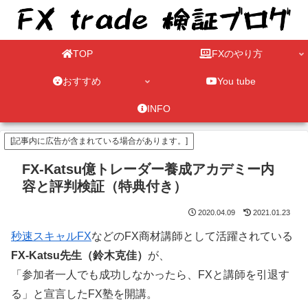
TOP
FXのやり方
おすすめ
You tube
INFO
[記事内に広告が含まれている場合があります。]
FX-Katsu億トレーダー養成アカデミー内
容と評判検証（特典付き）
2020.04.09
2021.01.23
秒速スキャルFX
などのFX商材講師として活躍されている
FX-Katsu先生（鈴木克佳）
が、
「参加者一人でも成功しなかったら、FXと講師を引退す
る」と宣言したFX塾を開講。