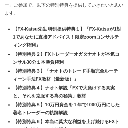
ー」ご参加で、以下の特別特典を提供していきたいと思い
ます。
【FX-Katsu先生 特別提供特典１】「FX-Katsuが1対
1であなたに直接アドバイス！限定zoomコンサルテ
ィング権利」
【特別特典２】FXトレーダーオガタナオトが本気コ
ンサル30分１本勝負権利
【特別特典３】「ナオトのトレード手順完全ルーテ
ィーン手法FX教材（最新版）」
【特別特典４】ナオト解説「FXで大負けする真実
と、それを克服する為の秘策」教材
【特別特典５】10万円資金を１年で1000万円にした
著名トレーダーの軌跡解説
【特別特典６】本当に莫大な利益を上げ続けるFXト