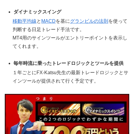
ダイナミックスイング
移動平均線
と
MACD
を基に
グランビルの法則
を使って
判断する日足トレード手法です。
MT4用のサインツールがエントリーポイントを表示し
てくれます。
毎年時流に乗ったトレードロジックとツールを提供
１年ごとにFX-Katsu先生の最新トレードロジックとサ
インツールが提供されて行く予定です。