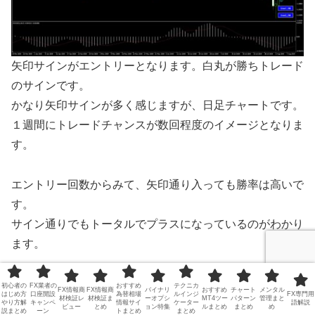
矢印サインがエントリーとなります。白丸が勝ちトレード
のサインです。
かなり矢印サインが多く感じますが、日足チャートです。
１週間にトレードチャンスが数回程度のイメージとなりま
す。
エントリー回数からみて、矢印通り入っても勝率は高いで
す。
サイン通りでもトータルでプラスになっているのがわかり
ます。
ただ、スイングトレードとなるので損切り時のPIPSも大
初心者の
FX業者の
おすすめ
テクニカ
FX情報商
FX情報商
バイナリ
おすすめ
チャート
メンタル
はじめ方
口座開設
為替相場
ルインジ
FX専門用
材検証レ
材検証ま
ーオプシ
MT4ツー
パターン
管理まと
きいです。
やり方解
キャンペ
情報サイ
ケーター
語解説
ビュー
とめ
ョン特集
ルまとめ
まとめ
め
説まとめ
ーン
トまとめ
まとめ