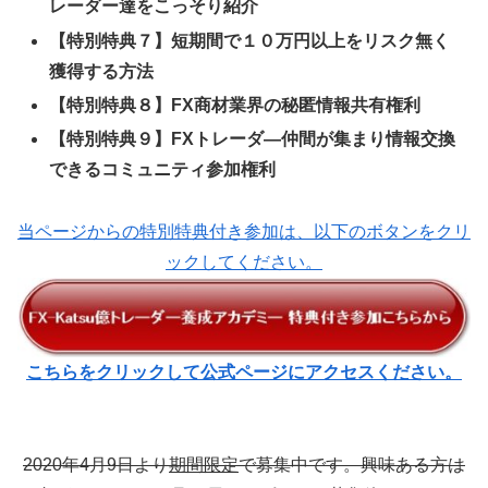
レーダー達をこっそり紹介
【特別特典７】短期間で１０万円以上をリスク無く
獲得する方法
【特別特典８】FX商材業界の秘匿情報共有権利
【特別特典９】FXトレーダ―仲間が集まり情報交換
できるコミュニティ参加権利
当ページからの特別特典付き参加は、以下のボタンをクリ
ックしてください。
こちらをクリックして公式ページにアクセスください。
2020年4月9日より
期間限定
で募集中です。興味ある方は