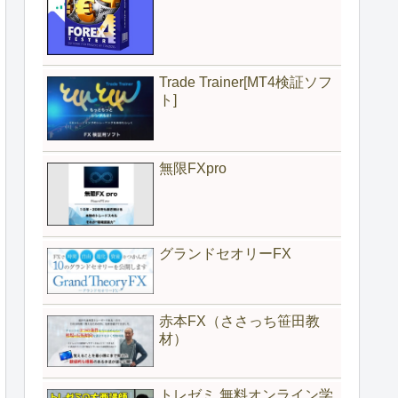
Trade Trainer[MT4検証ソフ
ト]
無限FXpro
グランドセオリーFX
赤本FX（ささっち笹田教
材）
トレゼミ 無料オンライン学