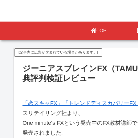
TOP
[記事内に広告が含まれている場合があります。]
ジーニアスブレインFX（TAM
典評判検証レビュー
「恋スキャFX」
「トレンドディスカバリーFX
スリテイリング社より、
One minute’s FXという発売中のFX教
発売されました。