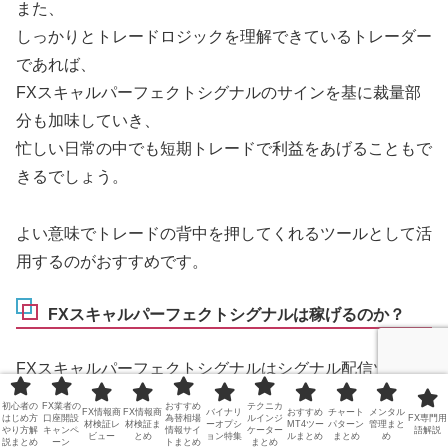
また、
しっかりとトレードロジックを理解できているトレーダー
であれば、
FXスキャルパーフェクトシグナルのサインを基に裁量部
分も加味していき、
忙しい日常の中でも短期トレードで利益をあげることもで
きるでしょう。
よい意味でトレードの背中を押してくれるツールとして活
用するのがおすすめです。
FXスキャルパーフェクトシグナルは稼げるのか？
FXスキャルパーフェクトシグナルはシグナル配信ツール
だとしても
初心者の
FX業者の
おすすめ
テクニカ
FX情報商
FX情報商
バイナリ
おすすめ
チャート
メンタル
はじめ方
口座開設
為替相場
ルインジ
FX専門用
完全自動売買ツールではないのでエントリーイグジット作
材検証レ
材検証ま
ーオプシ
MT4ツー
パターン
管理まと
やり方解
キャンペ
情報サイ
ケーター
語解説
ビュー
とめ
ョン特集
ルまとめ
まとめ
め
説まとめ
ーン
トまとめ
まとめ