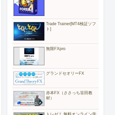
Trade Trainer[MT4検証ソフ
ト]
無限FXpro
グランドセオリーFX
赤本FX（ささっち笹田教
材）
トレゼミ 無料オンライン学