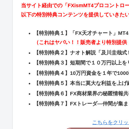
当サイト経由での「FXismMT4プロコント
以下の特別特典コンテンツを提供していきた
【特別特典１】「FX天才チャート」MT
（これはヤバい！！販売者より特別提供
【特別特典２】ナオト解説「及川圭哉式
【特別特典３】短期間で１０万円以上を
【特別特典４】10万円資金を１年で10
【特別特典５】本当に莫大な利益を上げ
【特別特典６】FX商材業界の秘匿情報共
【特別特典７】FXトレーダ―仲間が集
こちらをクリッ