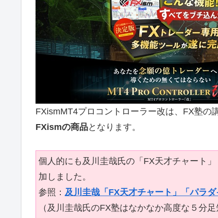
FXismMT4プロコントローラー改は、FX塾
FXismの商品
となります。
個人的にも及川圭哉氏の「FX天才チャート」
加しました。
参照：
及川圭哉「FX天才チャート」「パラダ
（及川圭哉氏のFX塾はなかなか高度な５分