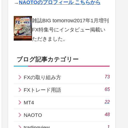
→
NAOTOのプロフィール こちらから
雑誌BIG tomorrow2017年1月増刊
FX特集号にインタビュー掲載い
ただきました。
ブログ記事カテゴリー
73
FXの取り組み方
65
FXトレード用語
22
MT4
48
NAOTO
1
tradingview