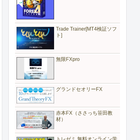
Trade Trainer[MT4検証ソフ
ト]
無限FXpro
グランドセオリーFX
赤本FX（ささっち笹田教
材）
トレゼミ 無料オンライン学