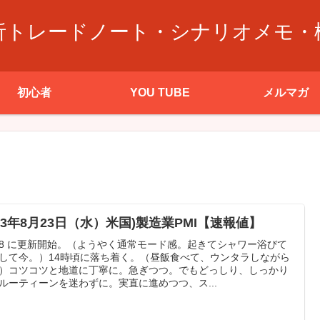
析トレードノート・シナリオメモ・
初心者
YOU TUBE
メルマガ
23年8月23日（水）米国)製造業PMI【速報値】
:28 に更新開始。（ようやく通常モード感。起きてシャワー浴びて
して今。）14時頃に落ち着く。（昼飯食べて、ウンタラしながら
）コツコツと地道に丁寧に。急ぎつつ。でもどっしり、しっかり
ルーティーンを迷わずに。実直に進めつつ、ス...