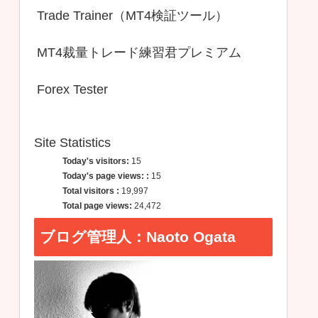
Trade Trainer（MT4検証ツール）
MT4裁量トレード練習君プレミアム
Forex Tester
Site Statistics
Today's visitors:
15
Today's page views: :
15
Total visitors :
19,997
Total page views:
24,472
ブログ管理人：Naoto Ogata