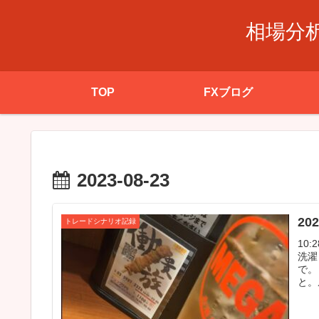
相場分
TOP
FXブログ
2023-08-23
20
トレードシナリオ記録
10
洗濯
で。
と。