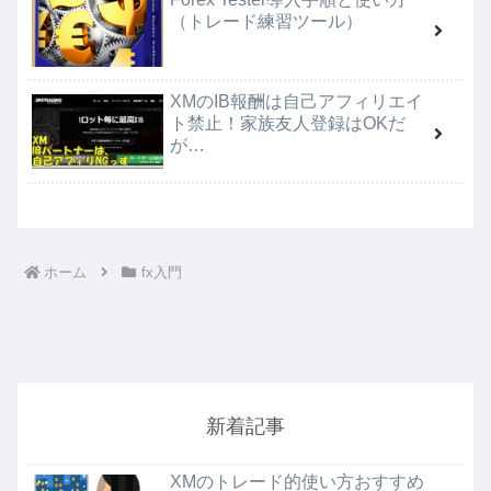
（トレード練習ツール）
XMのIB報酬は自己アフィリエイ
ト禁止！家族友人登録はOKだ
が…
ホーム
fx入門
新着記事
XMのトレード的使い方おすすめ