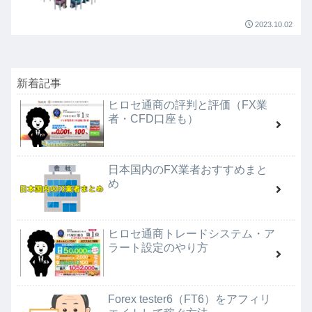
2023.10.02
新着記事
ヒロセ通商の評判と評価（FX業
者・CFD口座も）
日本国内のFX業者おすすめまと
め
ヒロセ通商トレードシステム・ア
ラート設定のやり方
Forex tester6（FT6）をアフィリ