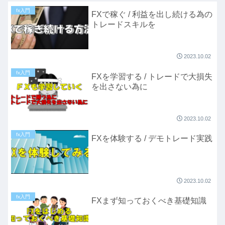
fx入門
FXで稼ぐ / 利益を出し続ける為の
トレードスキルを
2023.10.02
fx入門
FXを学習する / トレードで大損失
を出さない為に
2023.10.02
fx入門
FXを体験する / デモトレード実践
2023.10.02
fx入門
FXまず知っておくべき基礎知識