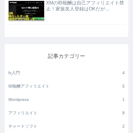
XMのIB報酬は自己アフィリエイト禁
止！家族友人登録はOKだが…
記事カテゴリー
fx入門
4
IB報酬アフィリエイト
5
Wordpress
1
アフィリエイト
8
チャートソフト
2