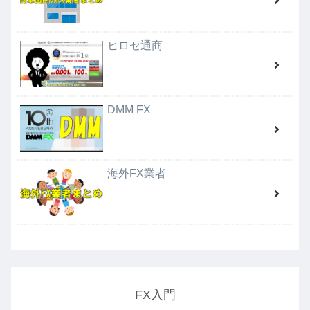
ヒロセ通商
DMM FX
海外FX業者
FX入門